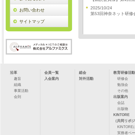
第51回総会開催につい
第51回総会は2025年
2025/10/24
お問い合わせ
開催いたします。
第53回神奈ネット研修
会員のみなさまには、近
サイトマップ
会・交流会」トピック
で、ご確認をお願いい
2024年11月27日
近図雲メッセージ、不具
消済）
本日、公式アカウント
ウントに届いていない
査依頼中です。
沿革
会員一覧
総会
教育研修活
エラー解消まではお手
へ1日一回程度ログイ
趣旨
入会案内
対外活動
研修会
にお願いいたします。
組織
勉強会
事業活動
その他
2024年4月15日
会則
出版案内
第149回研修会開催に
会誌
諸事情により、前回お
出版物
す。新しいテーマは
「
KINTORE
りやすくする編」です
（共同リポ
す。
KINTOR
2024年3月29日
実務者ペ