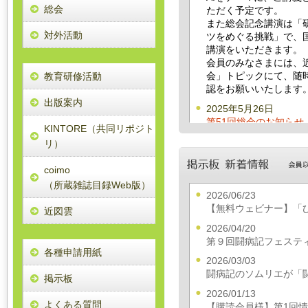
総会
ただく予定です。
また総会記念講演は「
対外活動
ツをめぐる挑戦」で、
講演をいただきます。
会員のみなさまには、近
教育研修活動
会」トピックにて、随
認をお願いいたします
出版案内
2025年5月26日
第51回総会のお知らせ
KINTORE（共同リポジト
第51回総会は、6月1
リ）
におきまして、開催い
記念講演はNPO法人学
coimo
が目指すもの―図書館を
（所蔵雑誌目録Web版）
いてご講演いただく予
2026/06/23
また、当日午前中は「
【無料ウェビナー】「
近図雲
ーマに第150回研修会
す。万障お繰り合わせ
2026/04/20
す。参加費が必要であ
第９回闘病記フェステ
各種申請用紙
る企画がありますが、
2026/03/03
もご参加いただけます
闘病記のソムリエが「
掲示板
問合せページ内事務局
2026/01/13
2025年3月5日
よくある質問
【購読会員様】第1回