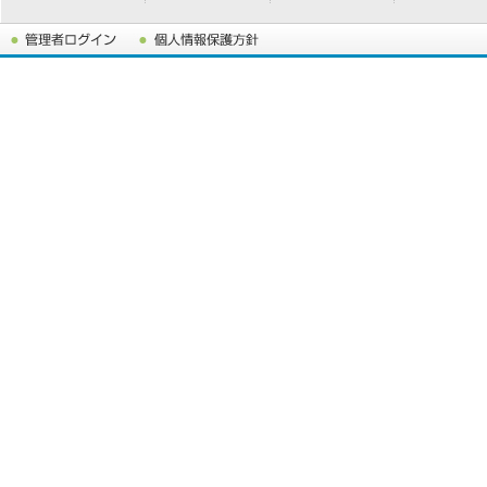
第50回総会・第149
第50回総会は2024年
す。
会員のみなさまには、近
会・交流会」トピック
で、ご確認をお願いい
また、同日の午前中には
2023年5月11日
第49回総会は2023年
す。
会員のみなさまは、近図
クにて、内容のご確認
19日(金）です。欠席
すよう、ご協力をお願
2023年3月14日
第49回総会開催につい
第49回総会は2023年
会員のみなさまには、近
ックにて、詳細を追っ
2022年5月2日
第48回総会開催につい
昨年に引き続き、Zoom